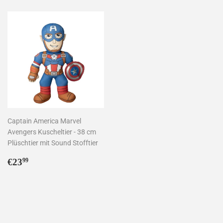
Captain America Marvel
Avengers Kuscheltier - 38 cm
Plüschtier mit Sound Stofftier
Normaler
€23,99
€23
99
Preis