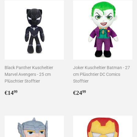
Black Panther Kuscheltier
Joker Kuscheltier Batman - 27
Marvel Avengers - 25 cm
cm Plüschtier DC Comics
Plüschtier Stofftier
Stofftier
Normaler
€14,99
Normaler
€24,99
€14
€24
99
99
Preis
Preis