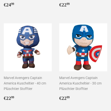
Normaler
€24,99
Normaler
€22,99
€24
€22
99
99
Preis
Preis
Marvel Avengers Captain
Marvel Avengers Captain
America Kuscheltier - 40 cm
America Kuscheltier - 30 cm
Plüschtier Stofftier
Plüschtier Stofftier
Normaler
€22,99
Normaler
€22,99
€22
€22
99
99
Preis
Preis