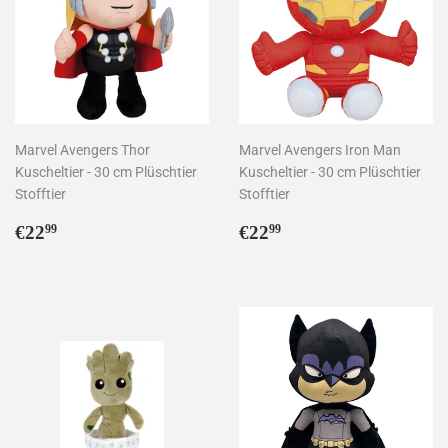
Marvel Avengers Thor
Marvel Avengers Iron Man
Kuscheltier - 30 cm Plüschtier
Kuscheltier - 30 cm Plüschtier
Stofftier
Stofftier
Normaler
€22,99
Normaler
€22,99
€22
€22
99
99
Preis
Preis