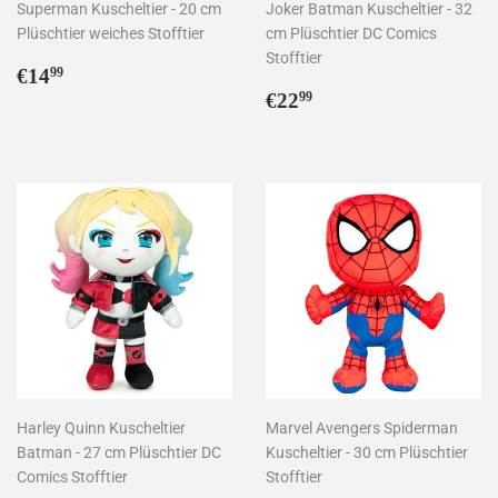
Superman Kuscheltier - 20 cm
Joker Batman Kuscheltier - 32
Plüschtier weiches Stofftier
cm Plüschtier DC Comics
Stofftier
Normaler
€14,99
€14
99
Preis
Normaler
€22,99
€22
99
Preis
Harley Quinn Kuscheltier
Marvel Avengers Spiderman
Batman - 27 cm Plüschtier DC
Kuscheltier - 30 cm Plüschtier
Comics Stofftier
Stofftier