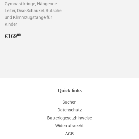
Gymnastikringe, Hängende
Leiter, Disc-Schaukel, Rutsche
und Klimmzugstange für
Kinder
Normaler
€169,00
€169
00
Preis
Quick links
Suchen
Datenschutz
Batteriegesetzhinweise
Widerrufsrecht
AGB