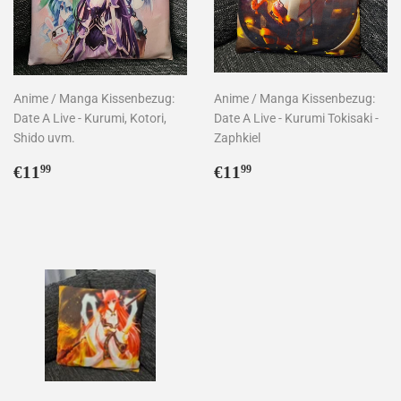
Anime / Manga Kissenbezug:
Anime / Manga Kissenbezug:
Date A Live - Kurumi, Kotori,
Date A Live - Kurumi Tokisaki -
Shido uvm.
Zaphkiel
Normaler
€11,99
Normaler
€11,99
€11
€11
99
99
Preis
Preis