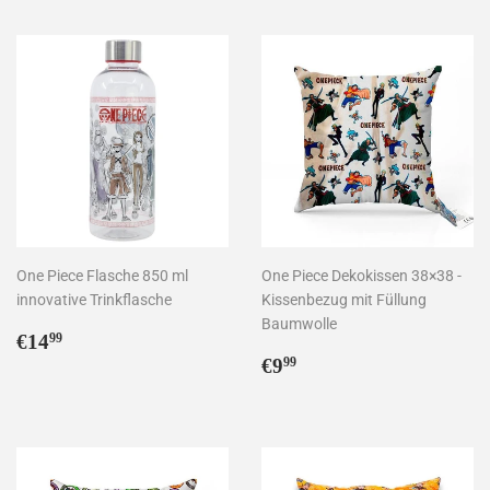
One Piece Flasche 850 ml
One Piece Dekokissen 38×38 -
innovative Trinkflasche
Kissenbezug mit Füllung
Baumwolle
Normaler
€14,99
€14
99
Preis
Normaler
€9,99
€9
99
Preis