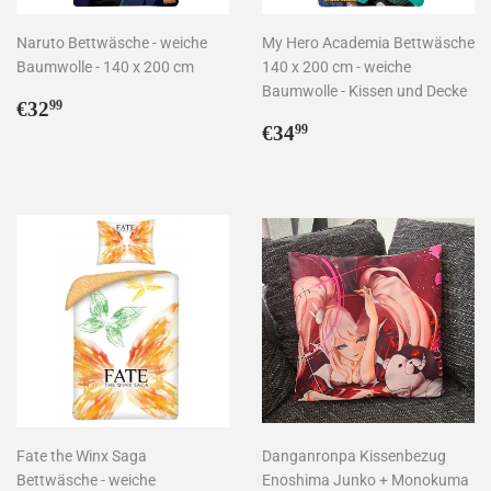
Naruto Bettwäsche - weiche
My Hero Academia Bettwäsche
Baumwolle - 140 x 200 cm
140 x 200 cm - weiche
Baumwolle - Kissen und Decke
Normaler
€32,99
€32
99
Preis
Normaler
€34,99
€34
99
Preis
Fate the Winx Saga
Danganronpa Kissenbezug
Bettwäsche - weiche
Enoshima Junko + Monokuma