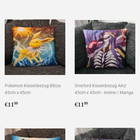
Pokemon Kissenbezug Blitza
Overlord Kissenbezug Ainz
45cm x 45cm
45cm x 45cm - Anime / Manga
Normaler
€11,99
Normaler
€11,99
€11
€11
99
99
Preis
Preis