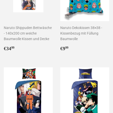
Naruto Shippuden Bettwäsche
Naruto Dekokissen 38×38 -
- 140x200 cm weiche
Kissenbezug mit Füllung
Baumwolle Kissen und Decke
Baumwolle
Normaler
€34,99
Normaler
€9,99
€34
€9
99
99
Preis
Preis