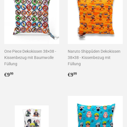
One Piece Dekokissen 38×38 -
Naruto Shippūden Dekokissen
Kissenbezug mit Baumwolle
38×38 - Kissenbezug mit
Füllung
Füllung
Normaler
€9,99
Normaler
€9,99
€9
€9
99
99
Preis
Preis