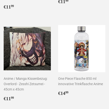
Normaler
€11,99
€11
99
Normaler
€11,99
Preis
€11
99
Preis
Anime / Manga Kissenbezug:
One Piece Flasche 850 ml
Overlord - Zesshi Zetsumei -
innovative Trinkflasche Anime
45cm x 45cm
Normaler
€14,99
€14
99
Normaler
€11,99
Preis
€11
99
Preis