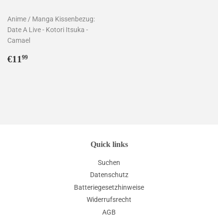
Anime / Manga Kissenbezug:
Date A Live - Kotori Itsuka -
Camael
Normaler
€11,99
€11
99
Preis
Quick links
Suchen
Datenschutz
Batteriegesetzhinweise
Widerrufsrecht
AGB