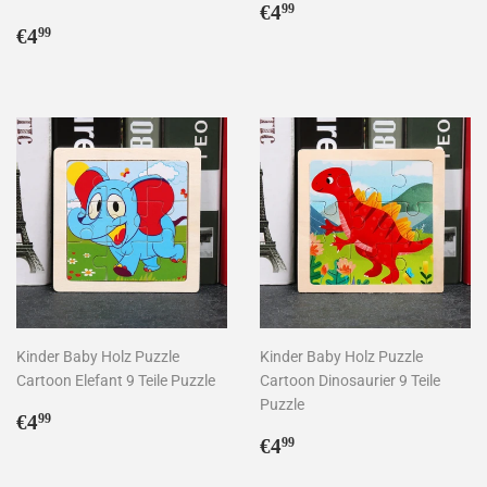
Normaler
€4,99
€4
99
Normaler
€4,99
Preis
€4
99
Preis
Kinder Baby Holz Puzzle
Kinder Baby Holz Puzzle
Cartoon Elefant 9 Teile Puzzle
Cartoon Dinosaurier 9 Teile
Puzzle
Normaler
€4,99
€4
99
Preis
Normaler
€4,99
€4
99
Preis