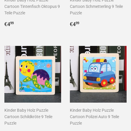
Cartoon Tintenfisch Oktopus 9
Cartoon Schmetterling 9 Teile
Teile Puzzle
Puzzle
Normaler
€4,99
Normaler
€4,99
€4
€4
99
99
Preis
Preis
Kinder Baby Holz Puzzle
Kinder Baby Holz Puzzle
Cartoon Schildkröte 9 Teile
Cartoon Polizei Auto 9 Teile
Puzzle
Puzzle