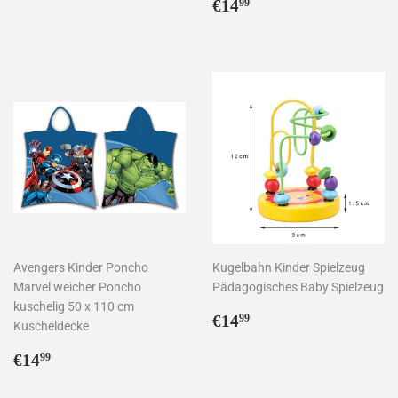
Preis
Normaler
€14,99
€14
99
Preis
Avengers Kinder Poncho
Kugelbahn Kinder Spielzeug
Marvel weicher Poncho
Pädagogisches Baby Spielzeug
kuschelig 50 x 110 cm
Normaler
€14,99
€14
99
Kuscheldecke
Preis
Normaler
€14,99
€14
99
Preis