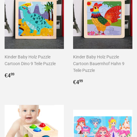
Kinder Baby Holz Puzzle
Kinder Baby Holz Puzzle
Cartoon Dino 9 Teile Puzzle
Cartoon Bauernhof Hahn 9
Teile Puzzle
Normaler
€4,99
€4
99
Preis
Normaler
€4,99
€4
99
Preis