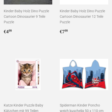
Kinder Baby Holz Dino Puzzle
Kinder Baby Holz Dino Puzzle
Cartoon Dinosaurier 9 Teile
Cartoon Dinosaurier 12 Teile
Puzzle
Puzzle
Normaler
€4,99
Normaler
€7,99
€4
€7
99
99
Preis
Preis
Katze Kinder Puzzle Baby
Spiderman Kinder Poncho
Kätzchen mit 99 Teilen
weich kuschelig 50 x 110 cm