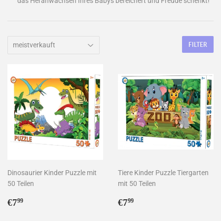
das Heranwachsen Ihres Babys bereichert und Freude schenkt!
FILTER
Dinosaurier Kinder Puzzle mit
Tiere Kinder Puzzle Tiergarten
50 Teilen
mit 50 Teilen
Normaler
€7,99
Normaler
€7,99
€7
€7
99
99
Preis
Preis