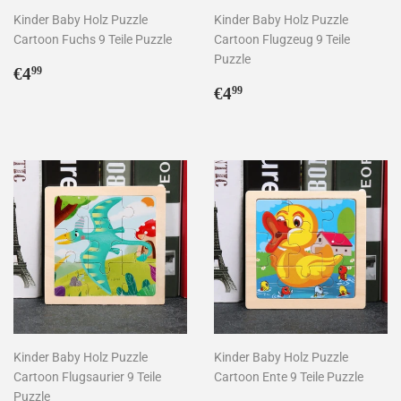
Kinder Baby Holz Puzzle
Kinder Baby Holz Puzzle
Cartoon Fuchs 9 Teile Puzzle
Cartoon Flugzeug 9 Teile
Puzzle
Normaler
€4,99
€4
99
Preis
Normaler
€4,99
€4
99
Preis
Kinder Baby Holz Puzzle
Kinder Baby Holz Puzzle
Cartoon Flugsaurier 9 Teile
Cartoon Ente 9 Teile Puzzle
Puzzle