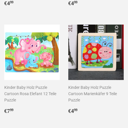
Normaler
€4,99
Normaler
€4,99
€4
€4
99
99
Preis
Preis
Kinder Baby Holz Puzzle
Kinder Baby Holz Puzzle
Cartoon Rosa Elefant 12 Teile
Cartoon Marienkäfer 9 Teile
Puzzle
Puzzle
Normaler
€7,99
Normaler
€4,99
€7
€4
99
99
Preis
Preis