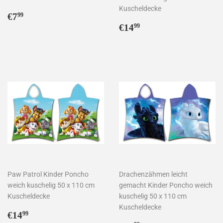
Kuscheldecke
Normaler
€7,99
€7
99
Preis
Normaler
€14,99
€14
99
Preis
Paw Patrol Kinder Poncho
Drachenzähmen leicht
weich kuschelig 50 x 110 cm
gemacht Kinder Poncho weich
Kuscheldecke
kuschelig 50 x 110 cm
Kuscheldecke
Normaler
€14,99
€14
99