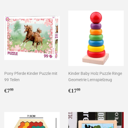
Pony Pferde Kinder Puzzle mit
Kinder Baby Holz Puzzle Ringe
99 Teilen
Geometrie Lernspielzeug
Normaler
€7,99
Normaler
€17,99
€7
€17
99
99
Preis
Preis