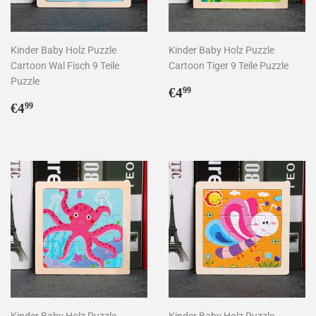
Kinder Baby Holz Puzzle
Kinder Baby Holz Puzzle
Cartoon Wal Fisch 9 Teile
Cartoon Tiger 9 Teile Puzzle
Puzzle
Normaler
€4,99
€4
99
Normaler
€4,99
Preis
€4
99
Preis
Kinder Baby Holz Puzzle
Kinder Baby Holz Puzzle