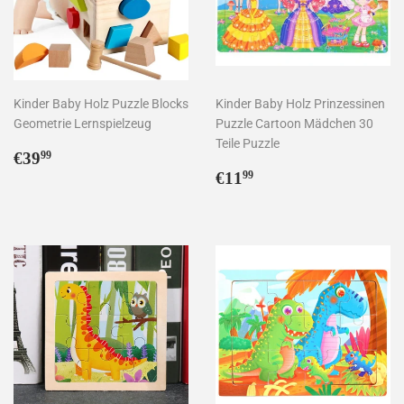
Kinder Baby Holz Puzzle Blocks
Kinder Baby Holz Prinzessinen
Geometrie Lernspielzeug
Puzzle Cartoon Mädchen 30
Teile Puzzle
Normaler
€39,99
€39
99
Preis
Normaler
€11,99
€11
99
Preis