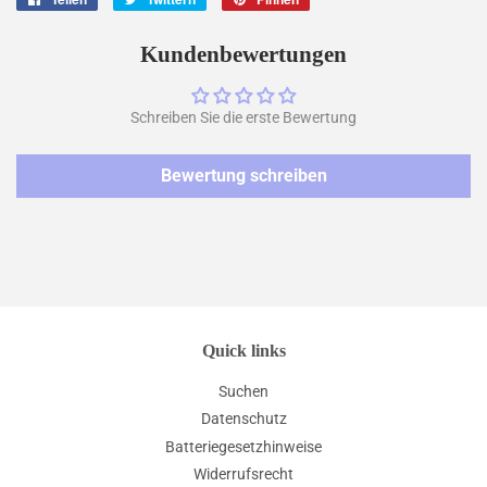
Facebook
Twitter
Pinterest
teilen
twittern
pinnen
Kundenbewertungen
Schreiben Sie die erste Bewertung
Bewertung schreiben
Quick links
Suchen
Datenschutz
Batteriegesetzhinweise
Widerrufsrecht