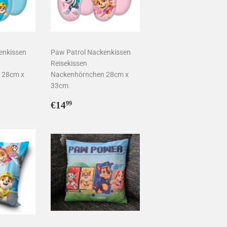
enkissen
Paw Patrol Nackenkissen
Reisekissen
 28cm x
Nackenhörnchen 28cm x
33cm
9
Normaler
€14,99
€14
99
Preis