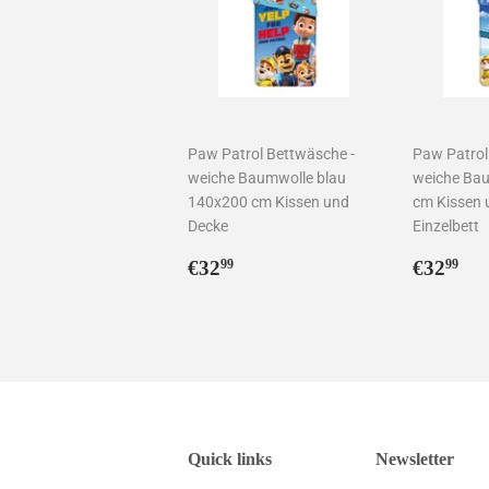
Paw Patrol Bettwäsche -
Paw Patrol
weiche Baumwolle blau
weiche Ba
140x200 cm Kissen und
cm Kissen 
Decke
Einzelbett
Normaler
€32,99
Norma
€3
€32
€32
99
99
Preis
Preis
Quick links
Newsletter