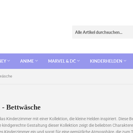
NEY
ANIME
MARVEL & DC
KINDERHELDEN
twäsche
 - Bettwäsche
as Kinderzimmer mit einer Kollektion, die kleine Helden inspiriert. Dies
ie kindgerechte Gestaltung dieser Kollektion zeigt die beliebten Charakte
 jedes Kinderzimmer ein und sorgt für eine gemütliche Atmosphäre, die zum