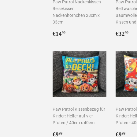
Paw Patrol Nackenkissen
Paw Patrol
Reisekissen
Bettwäsche
Nackenhörnchen 28cm x
Baumwolle
33cm
Kissen und
Normaler
€14,99
Norma
€3
€14
€32
99
99
Preis
Preis
Paw Patrol Kissenbezug für
Paw Patrol
Kinder: Helfer auf vier
Kinder: Helf
Pfoten / 40cm x 40cm
Pfoten - 4
Normaler
€9,99
Norma
€9,
€9
€9
99
99