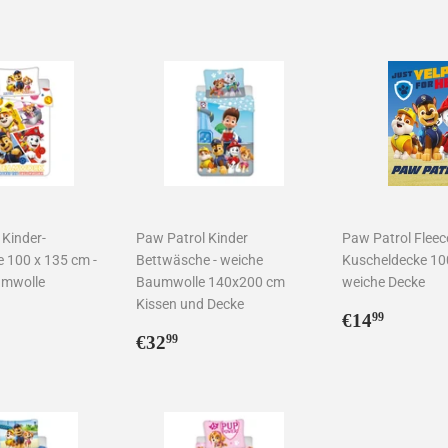
Preis
Preis
 Kinder-
Paw Patrol Kinder
Paw Patrol Flee
 100 x 135 cm -
Bettwäsche - weiche
Kuscheldecke 10
umwolle
Baumwolle 140x200 cm
weiche Decke
Kissen und Decke
ler
9,99
Normaler
€14,9
€14
99
Normaler
€32,99
Preis
€32
99
Preis