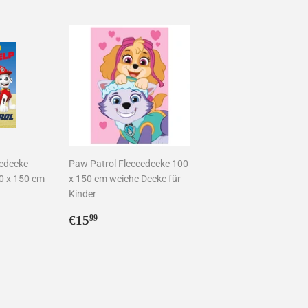
Preis
cedecke
Paw Patrol Fleecedecke 100
0 x 150 cm
x 150 cm weiche Decke für
Kinder
9
Normaler
€15,99
€15
99
Preis