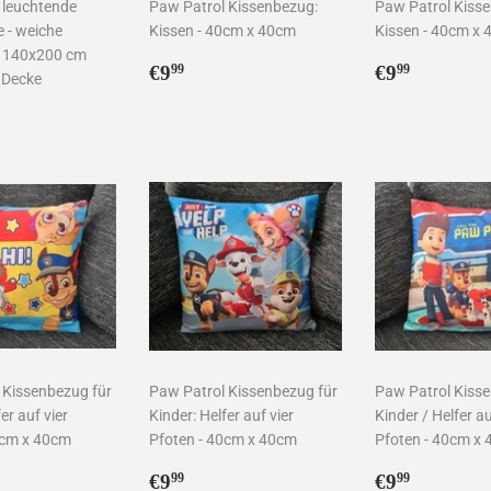
 leuchtende
Paw Patrol Kissenbezug:
Paw Patrol Kiss
 - weiche
Kissen - 40cm x 40cm
Kissen - 40cm x
 140x200 cm
Normaler
€9,99
Normaler
€9,99
€9
€9
99
99
 Decke
Preis
Preis
ler
2,99
 Kissenbezug für
Paw Patrol Kissenbezug für
Paw Patrol Kisse
er auf vier
Kinder: Helfer auf vier
Kinder / Helfer au
0cm x 40cm
Pfoten - 40cm x 40cm
Pfoten - 40cm x
ler
99
Normaler
€9,99
Normaler
€9,99
€9
€9
99
99