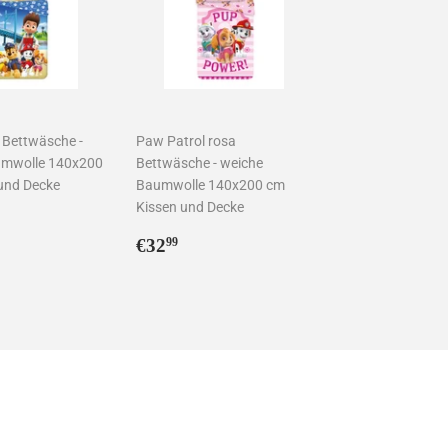
 Bettwäsche -
Paw Patrol rosa
umwolle 140x200
Bettwäsche - weiche
und Decke
Baumwolle 140x200 cm
Kissen und Decke
ler
2,99
Normaler
€32,99
€32
99
Preis