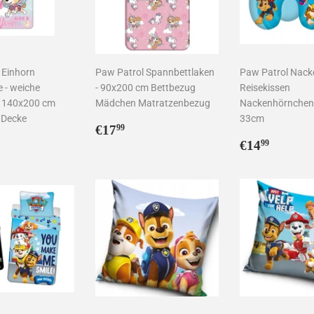
 Einhorn
Paw Patrol Spannbettlaken
Paw Patrol Nack
 - weiche
- 90x200 cm Bettbezug
Reisekissen
 140x200 cm
Mädchen Matratzenbezug
Nackenhörnchen
 Decke
33cm
Normaler
€17,99
€17
99
ler
2,99
Preis
Normaler
€14,9
€14
99
Preis