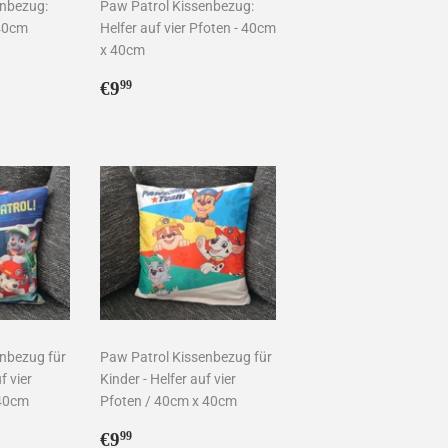
enbezug:
Paw Patrol Kissenbezug:
 40cm
Helfer auf vier Pfoten - 40cm
x 40cm
Normaler
€9,99
€9
99
Preis
nbezug für
Paw Patrol Kissenbezug für
f vier
Kinder - Helfer auf vier
 40cm
Pfoten / 40cm x 40cm
Normaler
€9,99
€9
99