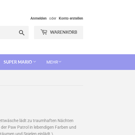
Anmelden
oder
Konto erstellen
Suchen
WARENKORB
SUPER MARIO
MEHR
e Bettwäsche lädt zu traumhaften Nächten
re der Paw Patrol in lebendigen Farben und
 Träumen und Spielen einlädt.\