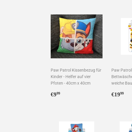
Preis
Preis
Paw Patrol Kissenbezug für
Paw Patrol
Kinder - Helfer auf vier
Bettwäsche
Pfoten - 40cm x 40cm
weiche Ba
Normaler
€9,99
Norma
€1
€9
€19
99
99
Preis
Preis