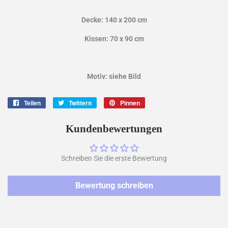
Decke: 140 x 200 cm
Kissen: 70 x 90 cm
Motiv: siehe Bild
Teilen
Auf
Twittern
Auf
Pinnen
Auf
Facebook
Twitter
Pinterest
teilen
twittern
pinnen
Kundenbewertungen
Schreiben Sie die erste Bewertung
Bewertung schreiben