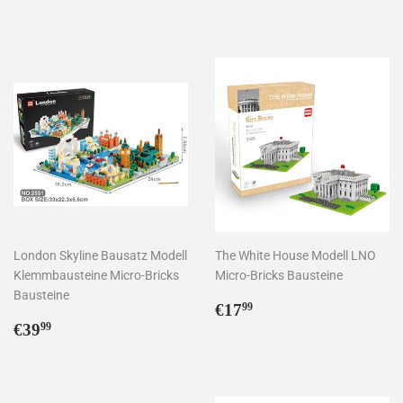
Preis
Preis
London Skyline Bausatz Modell
The White House Modell LNO
Klemmbausteine Micro-Bricks
Micro-Bricks Bausteine
Bausteine
Normaler
€17,99
€17
99
Normaler
€39,99
Preis
€39
99
Preis