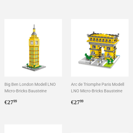
Preis
Big Ben London Modell LNO
Arc de Triomphe Paris Modell
Micro-Bricks Bausteine
LNO Micro-Bricks Bausteine
Normaler
€27,99
Normaler
€27,99
€27
€27
99
99
Preis
Preis