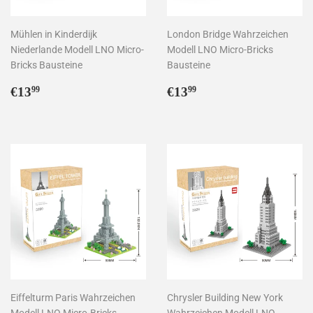
Mühlen in Kinderdijk
London Bridge Wahrzeichen
Niederlande Modell LNO Micro-
Modell LNO Micro-Bricks
Bricks Bausteine
Bausteine
Normaler
€13,99
Normaler
€13,99
€13
€13
99
99
Preis
Preis
Eiffelturm Paris Wahrzeichen
Chrysler Building New York
Modell LNO Micro-Bricks
Wahrzeichen Modell LNO