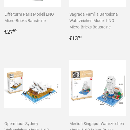
Eiffelturm Paris Modell LNO
Sagrada Família Barcelona
Micro-Bricks Bausteine
Wahrzeichen Modell LNO
Micro-Bricks Bausteine
Normaler
€27,99
€27
99
Preis
Normaler
€13,99
€13
99
Preis
Opernhaus Sydney
Merlion Singapur Wahrzeichen
Wahrzeichen Modell LNO
Modell LNO Micro-Bricks