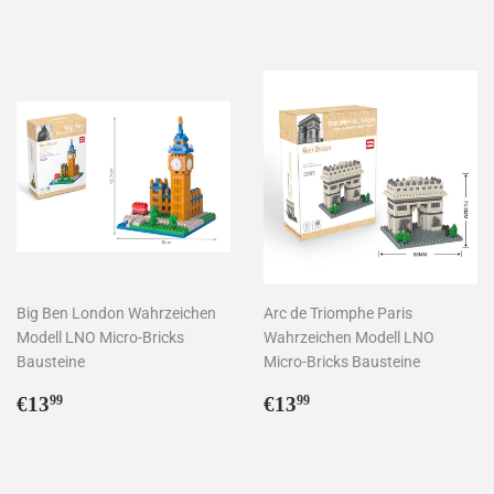
Preis
Preis
Big Ben London Wahrzeichen
Arc de Triomphe Paris
Modell LNO Micro-Bricks
Wahrzeichen Modell LNO
Bausteine
Micro-Bricks Bausteine
Normaler
€13,99
Normaler
€13,99
€13
€13
99
99
Preis
Preis