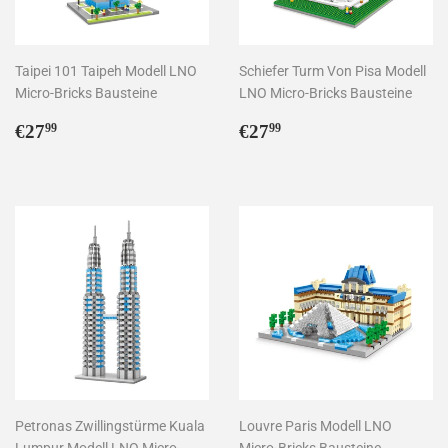
Taipei 101 Taipeh Modell LNO
Schiefer Turm Von Pisa Modell
Micro-Bricks Bausteine
LNO Micro-Bricks Bausteine
Normaler
€27,99
Normaler
€27,99
€27
€27
99
99
Preis
Preis
Petronas Zwillingstürme Kuala
Louvre Paris Modell LNO
Lumpur Modell LNO Micro-
Micro-Bricks Bausteine