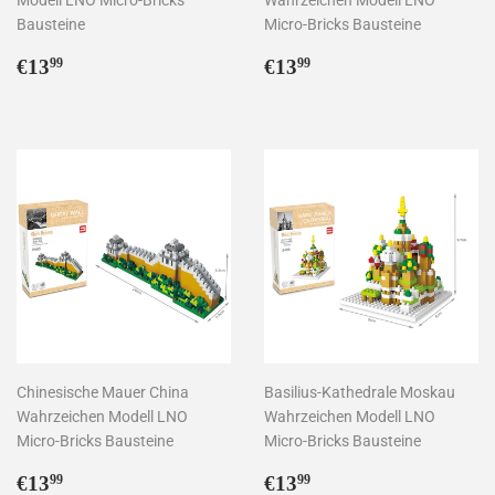
Bausteine
Micro-Bricks Bausteine
Normaler
€13,99
Normaler
€13,99
€13
€13
99
99
Preis
Preis
Chinesische Mauer China
Basilius-Kathedrale Moskau
Wahrzeichen Modell LNO
Wahrzeichen Modell LNO
Micro-Bricks Bausteine
Micro-Bricks Bausteine
Normaler
€13,99
Normaler
€13,99
€13
€13
99
99