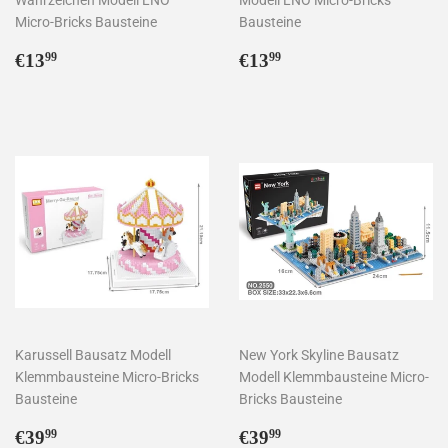
Micro-Bricks Bausteine
Bausteine
Normaler
€13,99
Normaler
€13,99
€13
€13
99
99
Preis
Preis
Karussell Bausatz Modell
New York Skyline Bausatz
Klemmbausteine Micro-Bricks
Modell Klemmbausteine Micro-
Bausteine
Bricks Bausteine
Normaler
€39,99
Normaler
€39,99
€39
€39
99
99