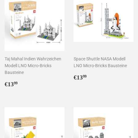
Taj Mahal Indien Wahrzeichen
Space Shuttle NASA Modell
Modell LNO Micro-Bricks
LNO Micro-Bricks Bausteine
Bausteine
Normaler
€13,99
€13
99
Normaler
€13,99
Preis
€13
99
Preis