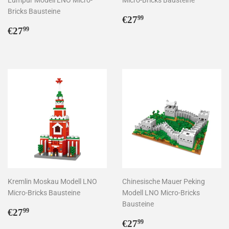
Bricks Bausteine
Normaler
€27,99
€27
99
Normaler
€27,99
Preis
€27
99
Preis
Kremlin Moskau Modell LNO
Chinesische Mauer Peking
Micro-Bricks Bausteine
Modell LNO Micro-Bricks
Bausteine
Normaler
€27,99
€27
99
Preis
Normaler
€27,99
€27
99