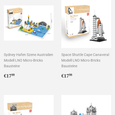
Sydney Hafen Szene Australien
Space Shuttle Cape Canaveral
Modell LNO Micro-Bricks
Modell LNO Micro-Bricks
Bausteine
Bausteine
Normaler
€17,99
Normaler
€17,99
€17
€17
99
99
Preis
Preis