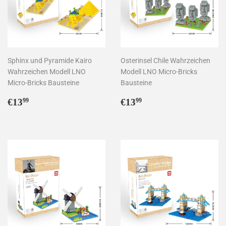
Sphinx und Pyramide Kairo
Osterinsel Chile Wahrzeichen
Wahrzeichen Modell LNO
Modell LNO Micro-Bricks
Micro-Bricks Bausteine
Bausteine
Normaler
€13,99
Normaler
€13,99
€13
€13
99
99
Preis
Preis