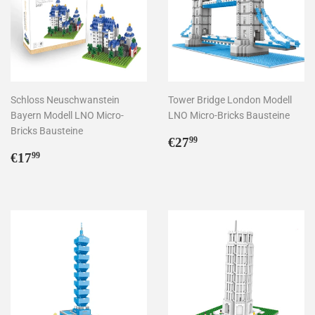
Schloss Neuschwanstein
Tower Bridge London Modell
Bayern Modell LNO Micro-
LNO Micro-Bricks Bausteine
Bricks Bausteine
Normaler
€27,99
€27
99
Normaler
€17,99
Preis
€17
99
Preis