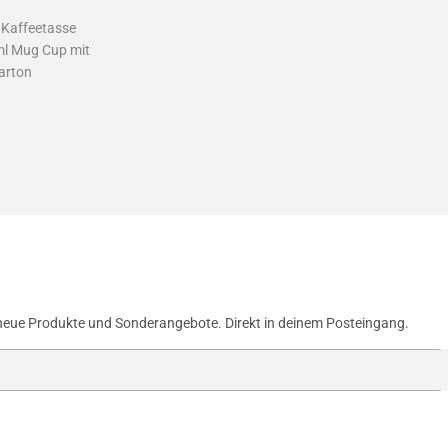
 Kaffeetasse
l Mug Cup mit
arton
ler
1,99
neue Produkte und Sonderangebote. Direkt in deinem Posteingang.