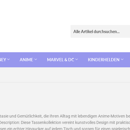
NEY
ANIME
MARVEL & DC
KINDERHELDEN
ntasie und Gemütlichkeit, die Ihren Alltag mit lebendigen Anime-Motiven be
Description: Diese Tassenkollektion vereint kunstvolles Design mit praktisc
ssen ein echter Hingucker auf jedem Tisch und sorgen für einen spieleri