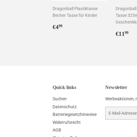
Dragonball Plastiktasse
Dragonball
Becher Tasse für Kinder
Tasse 325m
Geschenkk
Normaler
€4,99
€4
99
Preis
Norma
€1
€11
99
Preis
Quick links
Newsletter
Suchen
Werbeaktionen, 
Datenschutz
E-
Batteriegesetzhinweise
Mail
Widerrufsrecht
AGB