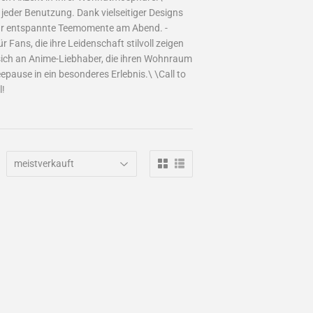
jeder Benutzung. Dank vielseitiger Designs
 für entspannte Teemomente am Abend. -
 Fans, die ihre Leidenschaft stilvoll zeigen
sich an Anime-Liebhaber, die ihren Wohnraum
pause in ein besonderes Erlebnis.\ \Call to
l!