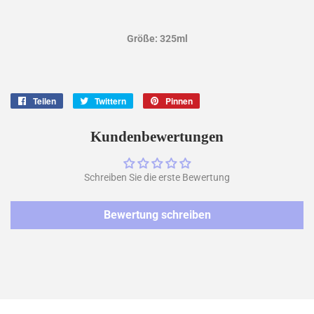
Größe: 325ml
Teilen
Auf
Twittern
Auf
Pinnen
Auf
Facebook
Twitter
Pinterest
teilen
twittern
pinnen
Kundenbewertungen
Schreiben Sie die erste Bewertung
Bewertung schreiben