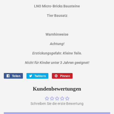
LNO Micro-Bricks Bausteine
Tier Bausatz
Warnhinweise
Achtung!
Erstickungsgefahr. Kleine Teile.
Nicht für Kinder unter 3 Jahren geeignet!
Teilen
Auf
Twittern
Auf
Pinnen
Auf
Facebook
Twitter
Pinterest
teilen
twittern
pinnen
Kundenbewertungen
Schreiben Sie die erste Bewertung