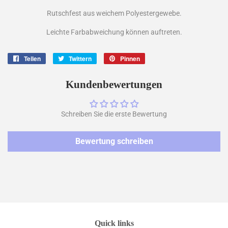
Rutschfest aus weichem Polyestergewebe.
Leichte Farbabweichung können auftreten.
Teilen
Auf
Twittern
Auf
Pinnen
Auf
Facebook
Twitter
Pinterest
teilen
twittern
pinnen
Kundenbewertungen
Schreiben Sie die erste Bewertung
Bewertung schreiben
Quick links