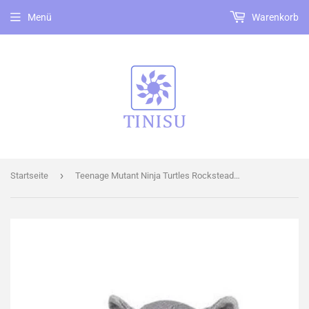
Menü
Warenkorb
›
Startseite
Teenage Mutant Ninja Turtles Rocksteady Kuscheltier - 28 cm Plüschtier TMNT Stofftier