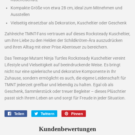
Kompakte Größe von etwa 28 cm, ideal zum Mitnehmen und
Ausstellen
Vielseitig einsetzbar als Dekoration, Kuscheltier oder Geschenk
Zahlreiche TMNT-Fans vertrauen auf dieses Rocksteady Kuscheltier,
um ihre Liebe zu den Helden der Schildkröten-Ära auszudrücken
und ihren Alltag mit einer Prise Abenteuer zu bereichern.
Das Teenage Mutant Ninja Turtles Rocksteady Kuscheltier vereint
Lifestyle und Vielseitigkeit auf beeindruckende Weise. Es bringt
nicht nur eine spielerische und dekorative Komponente in Ihr
Zuhause, sondern ermöglicht es auch, die eigene Leidenschaft für
TMNT jederzeit greifbar und lebendig zu halten. Egal ob als
Geschenk, Sammlerstück oder treuer Begleiter – dieses Plüschtier
passt sich Ihrem Leben an und sorgt für Freude in jeder Situation.
Teilen
Auf
Twittern
Auf
Pinnen
Auf
Facebook
Twitter
Pinterest
teilen
twittern
pinnen
Kundenbewertungen