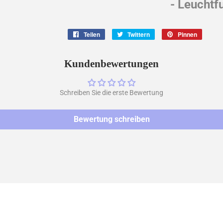
- Leuchtf
Teilen
Auf
Twittern
Auf
Pinnen
Auf
Facebook
Twitter
Pintere
teilen
twittern
pinnen
Kundenbewertungen
Schreiben Sie die erste Bewertung
Bewertung schreiben