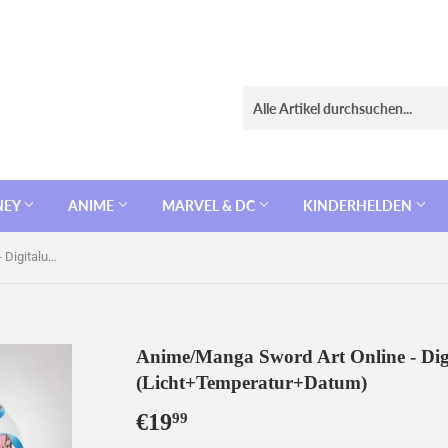
NEY
ANIME
MARVEL & DC
KINDERHELDEN
Anime/Manga Sword Art Online - Digitaluhr / Wecker (Licht+Temperatur+Datum)
Anime/Manga Sword Art Online - Dig
(Licht+Temperatur+Datum)
€19
€19,99
99