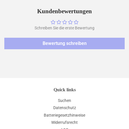
Facebook
Twitter
Pinterest
teilen
twittern
pinnen
Kundenbewertungen
Schreiben Sie die erste Bewertung
Bewertung schreiben
Quick links
Suchen
Datenschutz
Batteriegesetzhinweise
Widerrufsrecht