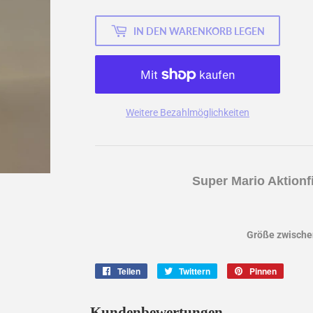
IN DEN WARENKORB LEGEN
Weitere Bezahlmöglichkeiten
Super Mario Aktionfi
Größe zwischen
Teilen
Auf
Twittern
Auf
Pinnen
Auf
Facebook
Twitter
Pintere
teilen
twittern
pinnen
Kundenbewertungen