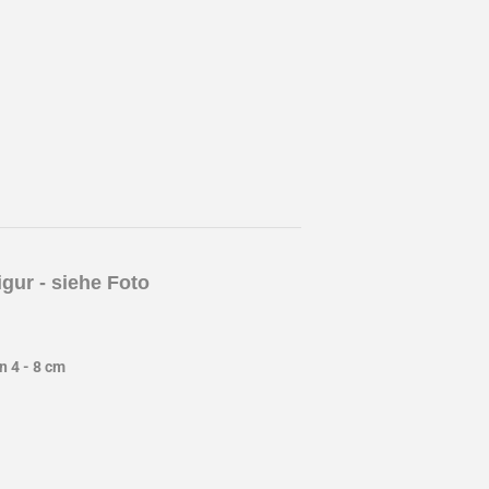
gur - siehe Foto
 4 - 8 cm
st