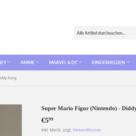
NEY
ANIME
MARVEL & DC
KINDERHELDEN
Diddy Kong
Super Mario Figur (Nintendo) - Did
€5
€5,99
99
inkl. MwSt. zzgl.
Versandkosten