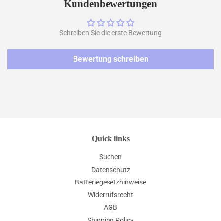
teilen
twittern
pinnen
Kundenbewertungen
Schreiben Sie die erste Bewertung
Bewertung schreiben
Quick links
Suchen
Datenschutz
Batteriegesetzhinweise
Widerrufsrecht
AGB
Shipping Policy