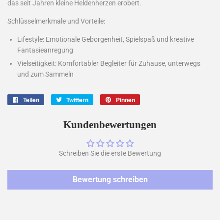
das seit Jahren kleine Heldenherzen erobert.
Schlüsselmerkmale und Vorteile:
Lifestyle: Emotionale Geborgenheit, Spielspaß und kreative
Fantasieanregung
Vielseitigkeit: Komfortabler Begleiter für Zuhause, unterwegs
und zum Sammeln
Teilen
Auf
Twittern
Auf
Pinnen
Auf
Facebook
Twitter
Pinterest
teilen
twittern
pinnen
Kundenbewertungen
Schreiben Sie die erste Bewertung
Bewertung schreiben