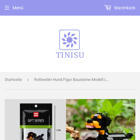
Menü
Warenkorb
›
Startseite
Rottweiler Hund Figur Bausteine Modell LNO Micro-Bricks