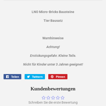
LNO Micro-Bricks Bausteine
Tier Bausatz
Warnhinweise
Achtung!
Erstickungsgefahr. Kleine Teile.
Nicht für Kinder unter 3 Jahren geeignet!
Teilen
Auf
Twittern
Auf
Pinnen
Auf
Facebook
Twitter
Pinterest
teilen
twittern
pinnen
Kundenbewertungen
Schreiben Sie die erste Bewertung