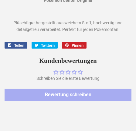
Pokemon Center Original
Plüschfigur hergestellt aus weichem Stoff, hochwertig und
detailgetreu verarbeitet. Perfekt für jeden Pokemonfan!
Teilen
Auf
Twittern
Auf
Pinnen
Auf
Facebook
Twitter
Pinterest
teilen
twittern
pinnen
Kundenbewertungen
Schreiben Sie die erste Bewertung
Bewertung schreiben