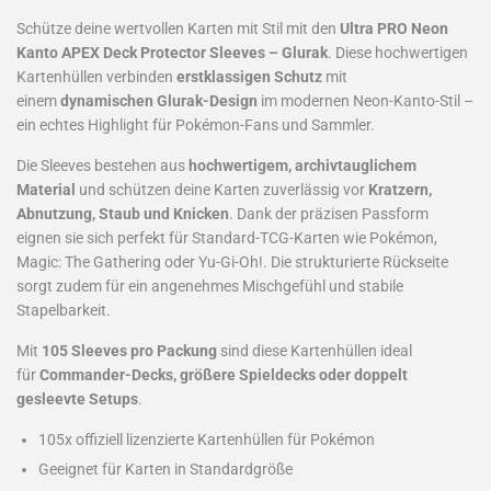
Schütze deine wertvollen Karten mit Stil mit den
Ultra PRO Neon
Kanto APEX Deck Protector Sleeves – Glurak
. Diese hochwertigen
Kartenhüllen verbinden
erstklassigen Schutz
mit
einem
dynamischen Glurak-Design
im modernen Neon-Kanto-Stil –
ein echtes Highlight für Pokémon-Fans und Sammler.
Die Sleeves bestehen aus
hochwertigem, archivtauglichem
Material
und schützen deine Karten zuverlässig vor
Kratzern,
Abnutzung, Staub und Knicken
. Dank der präzisen Passform
eignen sie sich perfekt für Standard-TCG-Karten wie Pokémon,
Magic: The Gathering oder Yu-Gi-Oh!. Die strukturierte Rückseite
sorgt zudem für ein angenehmes Mischgefühl und stabile
Stapelbarkeit.
Mit
105 Sleeves pro Packung
sind diese Kartenhüllen ideal
für
Commander-Decks, größere Spieldecks oder doppelt
gesleevte Setups
.
105x offiziell lizenzierte Kartenhüllen für Pokémon
Geeignet für Karten in Standardgröße