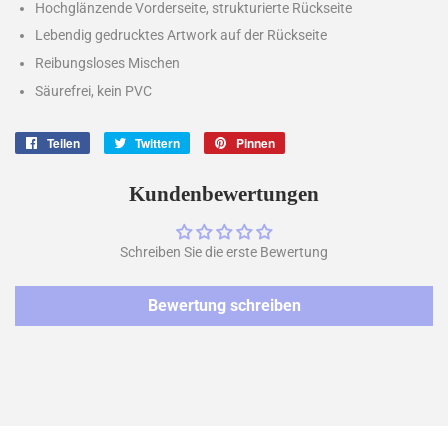
Hochglänzende Vorderseite, strukturierte Rückseite
Lebendig gedrucktes Artwork auf der Rückseite
Reibungsloses Mischen
Säurefrei, kein PVC
Teilen
Auf
Twittern
Auf
Pinnen
Auf
Facebook
Twitter
Pinterest
teilen
twittern
pinnen
Kundenbewertungen
Schreiben Sie die erste Bewertung
Bewertung schreiben