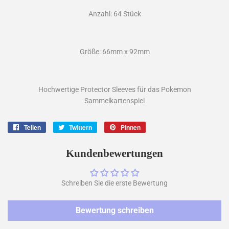
Anzahl: 64 Stück
Größe: 66mm x 92mm
Hochwertige Protector Sleeves für das Pokemon
Sammelkartenspiel
Teilen
Auf
Twittern
Auf
Pinnen
Auf
Facebook
Twitter
Pinterest
teilen
twittern
pinnen
Kundenbewertungen
Schreiben Sie die erste Bewertung
Bewertung schreiben