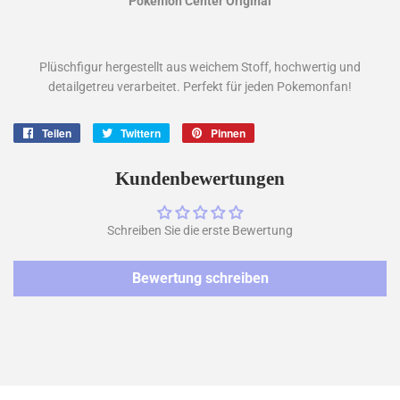
Pokemon Center Original
Plüschfigur hergestellt aus weichem Stoff, hochwertig und
detailgetreu verarbeitet. Perfekt für jeden Pokemonfan!
Teilen
Auf
Twittern
Auf
Pinnen
Auf
Facebook
Twitter
Pinterest
teilen
twittern
pinnen
Kundenbewertungen
Schreiben Sie die erste Bewertung
Bewertung schreiben