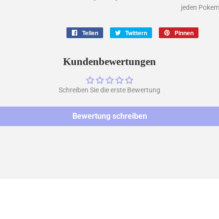
jeden Pokem
Teilen
Auf
Twittern
Auf
Pinnen
Auf
Facebook
Twitter
Pintere
teilen
twittern
pinnen
Kundenbewertungen
Schreiben Sie die erste Bewertung
Bewertung schreiben