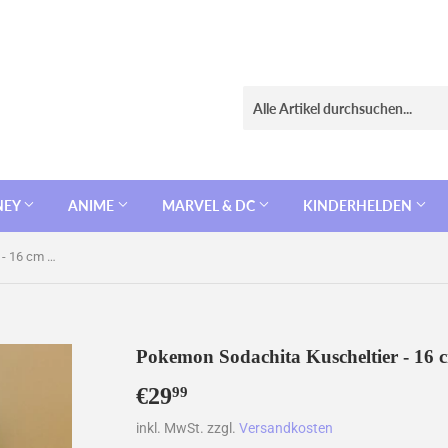
NEY
ANIME
MARVEL & DC
KINDERHELDEN
Pokemon Sodachita Kuscheltier - 16 cm Plüschtier Simipour
Pokemon Sodachita Kuscheltier - 16 
€29
€29,99
99
inkl. MwSt. zzgl.
Versandkosten