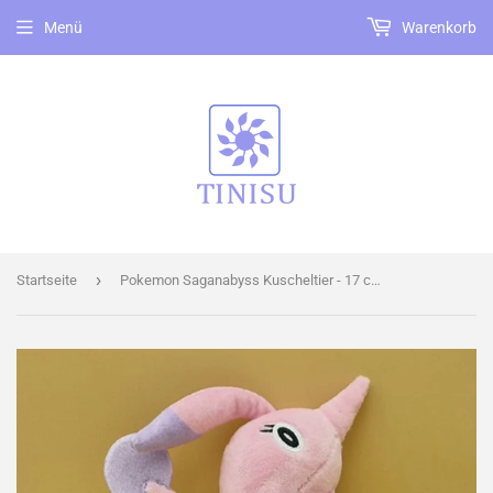
Menü
Warenkorb
›
Startseite
Pokemon Saganabyss Kuscheltier - 17 cm Plüschtier Gorebyss