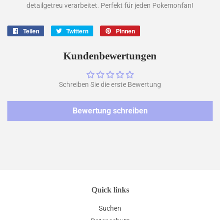
detailgetreu verarbeitet. Perfekt für jeden Pokemonfan!
Teilen
Auf
Twittern
Auf
Pinnen
Auf
Facebook
Twitter
Pinterest
teilen
twittern
pinnen
Kundenbewertungen
Schreiben Sie die erste Bewertung
Bewertung schreiben
Quick links
Suchen