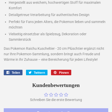
Hergestellt aus weichem, hochwertigen Stoff für maximalen
Komfort
Detailgetreue Verarbeitung für authentisches Design
Perfekt für Fans jeden Alters, die Pokemon lieben und sammeln
möchten
Vielseitig einsetzbar als Spielzeug, Dekoration oder
Sammlerstück
Das Pokemon Raichu Kuscheltier - 20 cm Plüschtier ergänzt nicht
nur Ihre Pokemon-Sammlung, sondern bringt auch Freude und
Wärme in Ihr Zuhause – eine Bereicherung für jeden Lifestyle!
Teilen
Auf
Twittern
Auf
Pinnen
Auf
Facebook
Twitter
Pinterest
teilen
twittern
pinnen
Kundenbewertungen
Schreiben Sie die erste Bewertung