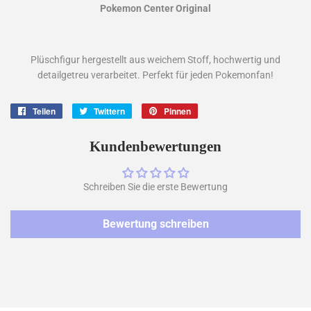
Pokemon Center Original
Plüschfigur hergestellt aus weichem Stoff, hochwertig und
detailgetreu verarbeitet. Perfekt für jeden Pokemonfan!
Teilen
Auf
Twittern
Auf
Pinnen
Auf
Facebook
Twitter
Pinterest
teilen
twittern
pinnen
Kundenbewertungen
Schreiben Sie die erste Bewertung
Bewertung schreiben