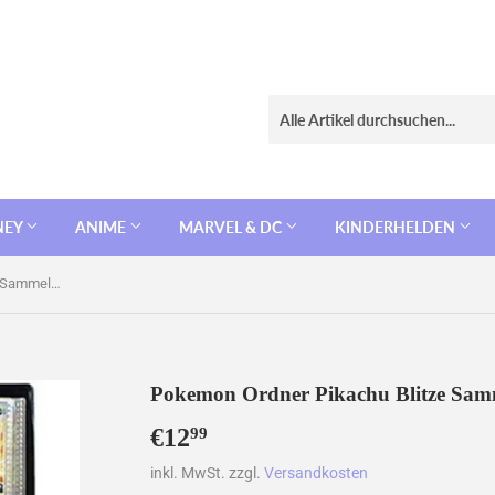
NEY
ANIME
MARVEL & DC
KINDERHELDEN
Pokemon Ordner Pikachu Blitze Sammelalbum 240 Karten Portfolio
Pokemon Ordner Pikachu Blitze Samm
€12
€12,99
99
inkl. MwSt. zzgl.
Versandkosten