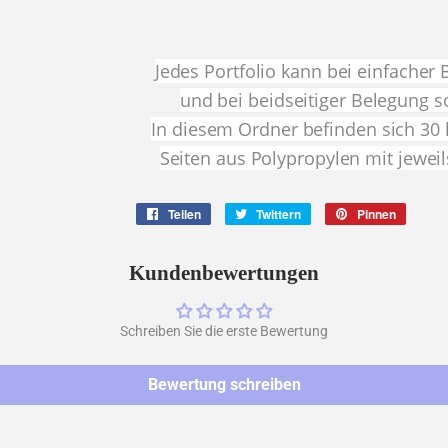
Jedes Portfolio kann bei einfacher
und bei beidseitiger Belegung 
In diesem Ordner befinden sich 30 
Seiten aus Polypropylen mit jewei
Teilen
Auf
Twittern
Auf
Pinnen
Auf
Facebook
Twitter
Pintere
teilen
twittern
pinnen
Kundenbewertungen
Schreiben Sie die erste Bewertung
Bewertung schreiben