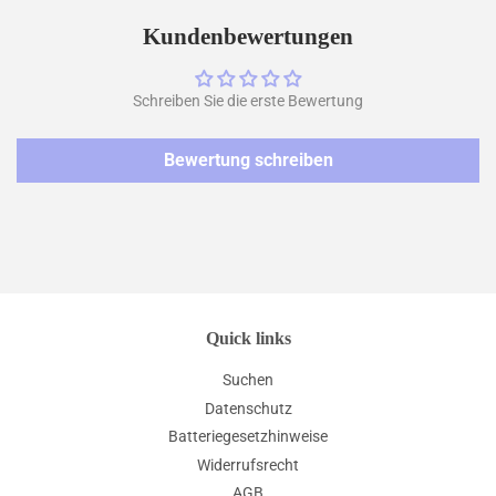
Facebook
Twitter
Pinterest
teilen
twittern
pinnen
Kundenbewertungen
Schreiben Sie die erste Bewertung
Bewertung schreiben
Quick links
Suchen
Datenschutz
Batteriegesetzhinweise
Widerrufsrecht
AGB