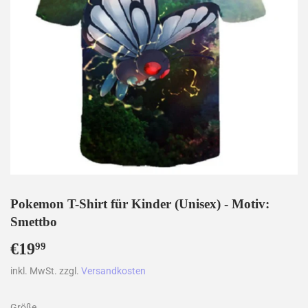
Pokemon T-Shirt für Kinder (Unisex) - Motiv:
Smettbo
€19
€19,99
99
inkl. MwSt. zzgl.
Versandkosten
Größe