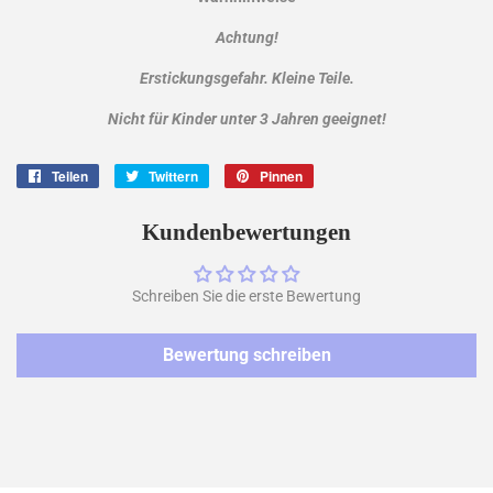
Achtung!
Erstickungsgefahr. Kleine Teile.
Nicht für Kinder unter 3 Jahren geeignet!
Teilen
Auf
Twittern
Auf
Pinnen
Auf
Facebook
Twitter
Pinterest
teilen
twittern
pinnen
Kundenbewertungen
Schreiben Sie die erste Bewertung
Bewertung schreiben