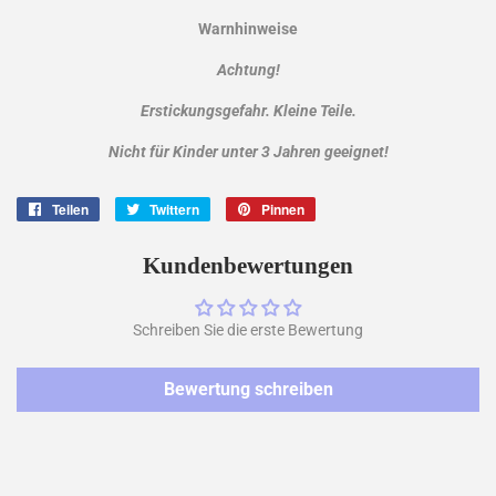
Warnhinweise
Achtung!
Erstickungsgefahr. Kleine Teile.
Nicht für Kinder unter 3 Jahren geeignet!
Teilen
Auf
Twittern
Auf
Pinnen
Auf
Facebook
Twitter
Pinterest
teilen
twittern
pinnen
Kundenbewertungen
Schreiben Sie die erste Bewertung
Bewertung schreiben