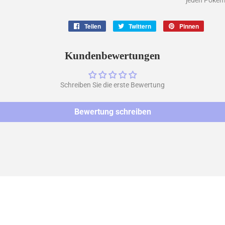
jeden Pokem
Teilen
Auf
Twittern
Auf
Pinnen
Auf
Facebook
Twitter
Pintere
teilen
twittern
pinnen
Kundenbewertungen
Schreiben Sie die erste Bewertung
Bewertung schreiben