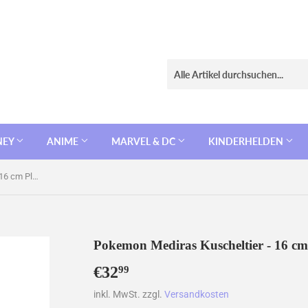
NEY
ANIME
MARVEL & DC
KINDERHELDEN
Pokemon Mediras Kuscheltier - 16 cm Plüschtier Hakamo-o
Pokemon Mediras Kuscheltier - 16 c
€32
€32,99
99
inkl. MwSt. zzgl.
Versandkosten