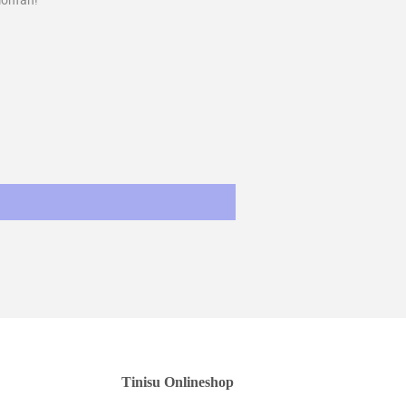
onfan!
st
Tinisu Onlineshop