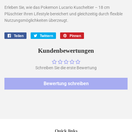
Erleben Sie, wie das Pokemon Lucario Kuscheltier – 18 cm
Plüschtier Ihren Lifestyle bereichert und gleichzeitig durch flexible
Nutzungsmöglichkeiten überzeugt.
Teilen
Auf
Twittern
Auf
Pinnen
Auf
Facebook
Twitter
Pinterest
teilen
twittern
pinnen
Kundenbewertungen
Schreiben Sie die erste Bewertung
Bewertung schreiben
Quick links