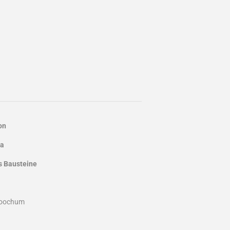
on
la
s Bausteine
moochum