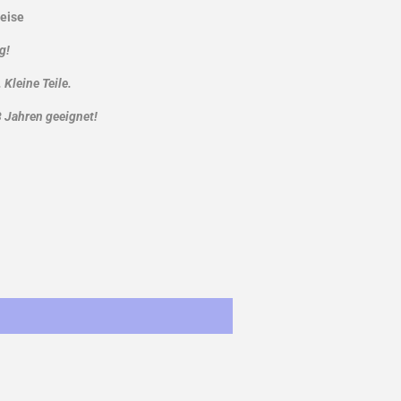
eise
g!
 Kleine Teile.
3 Jahren geeignet!
st