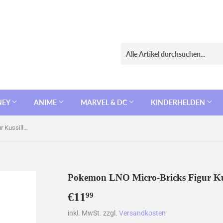
NEY
ANIME
MARVEL & DC
KINDERHELDEN
Pokemon LNO Micro-Bricks Figur Kussilla / Smoochum
Pokemon LNO Micro-Bricks Figur Ku
€11
€11,99
99
inkl. MwSt. zzgl.
Versandkosten