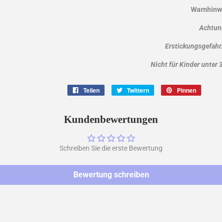
Warnhinw
Achtun
Erstickungsgefahr.
Nicht für Kinder unter 
Teilen
Auf
Twittern
Auf
Pinnen
Auf
Facebook
Twitter
Pintere
teilen
twittern
pinnen
Kundenbewertungen
Schreiben Sie die erste Bewertung
Bewertung schreiben