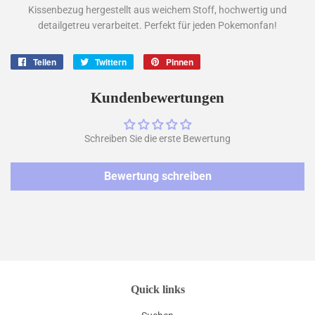
Kissenbezug hergestellt aus weichem Stoff, hochwertig und
detailgetreu verarbeitet. Perfekt für jeden Pokemonfan!
Teilen
Auf
Twittern
Auf
Pinnen
Auf
Facebook
Twitter
Pinterest
teilen
twittern
pinnen
Kundenbewertungen
Schreiben Sie die erste Bewertung
Bewertung schreiben
Quick links