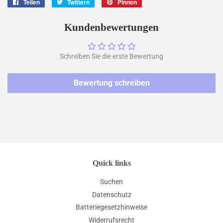
Teilen
Auf
Twittern
Auf
Pinnen
Auf
Facebook
Twitter
Pinterest
teilen
twittern
pinnen
Kundenbewertungen
Schreiben Sie die erste Bewertung
Bewertung schreiben
Quick links
Suchen
Datenschutz
Batteriegesetzhinweise
Widerrufsrecht