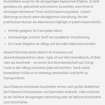
Kuscheltiers sorgt für ein einzigartiges haptisches Erlebnis. Es lädt
geradezu ein, gekuschelt und umarmt zu werden, was Ihnen in
stressigen Momenten Trost und Entspannung bietet. Zudem
überzeugt es durch seine detailgetreue Gestaltung, die den
praktischen Nutzen als dekoratives Highlight in jedem Raum erhöht.
Perfekt geeignet für Fans jeden Alters
Hochwertiger, weicher Stoff mit exzellenter Verarbeitung
Ein treuer Begleiter im Alltag und ein toller Dekorationsartikel
Dieses Plüschtier passt ideal in Ihr kreatives und
abwechslungsreiches Leben. Egal, ob auf dem Schreibtisch, im Bett
oder als Geschenk – es wertet Ihre Wohnlandschaft auf, bringt
Farbe in den Alltag und bietet jederzeit Komfort. Dank seiner
kompakten Größe ist es vielseitig verwendbar und leicht zu
transportieren.
Das Pokemon Karnimani Kuscheltier erfreut sich großer Beliebtheit
bei Pokemon-Enthusiasten und Sammlern weltweit. Viele schätzen
es als Teil ihrer einzigartigen Sammlung oder als liebstes Kuscheltier
zum Einschlafen.