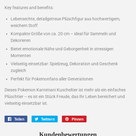
Key features and benefits:
Lebensechte, detailgetreue Plüschfigur aus hochwertigem,
weichem Stoff
Kompakte Größe von ca. 20 cm – ideal für Sammeln und
Dekorieren
Bietet emotionale Nähe und Geborgenheit in stressigen
Momenten
Vielseitig einsetzbar: Spielzeug, Dekoration und Geschenk
zugleich
Perfekt für Pokemonfans aller Generationen
Dieses Pokemon Karnimani Kuscheltier ist mehr als ein einfaches
Plüschtier – es ist ein Stück Freude, das Ihr Leben bereichert und
vielseitig einsetzbar ist.
Teilen
Auf
Twittern
Auf
Pinnen
Auf
Facebook
Twitter
Pinterest
teilen
twittern
pinnen
Kundenbewertungen