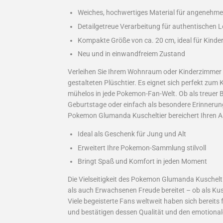
Weiches, hochwertiges Material für angenehme
Detailgetreue Verarbeitung für authentischen 
Kompakte Größe von ca. 20 cm, ideal für Kind
Neu und in einwandfreiem Zustand
Verleihen Sie Ihrem Wohnraum oder Kinderzimmer e
gestalteten Plüschtier. Es eignet sich perfekt zu
mühelos in jede Pokemon-Fan-Welt. Ob als treuer B
Geburtstage oder einfach als besondere Erinneru
Pokemon Glumanda Kuscheltier bereichert Ihren Al
Ideal als Geschenk für Jung und Alt
Erweitert Ihre Pokemon-Sammlung stilvoll
Bringt Spaß und Komfort in jeden Moment
Die Vielseitigkeit des Pokemon Glumanda Kuschelti
als auch Erwachsenen Freude bereitet – ob als Ku
Viele begeisterte Fans weltweit haben sich bereits
und bestätigen dessen Qualität und den emotional