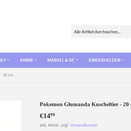
NEY
ANIME
MARVEL & DC
KINDERHELDEN
Pokemon Glumanda Kuscheltier - 20 cm Plüschtier
Pokemon Glumanda Kuscheltier - 20 
€14
€14,99
99
inkl. MwSt. zzgl.
Versandkosten