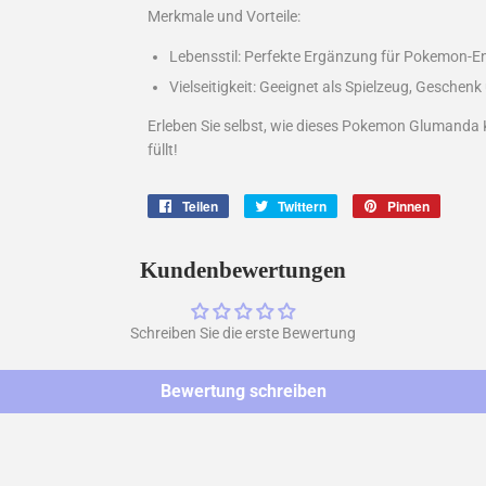
Merkmale und Vorteile:
Lebensstil: Perfekte Ergänzung für Pokemon-E
Vielseitigkeit: Geeignet als Spielzeug, Gesche
Erleben Sie selbst, wie dieses Pokemon Glumanda 
füllt!
Teilen
Auf
Twittern
Auf
Pinnen
Auf
Facebook
Twitter
Pintere
teilen
twittern
pinnen
Kundenbewertungen
Schreiben Sie die erste Bewertung
Bewertung schreiben