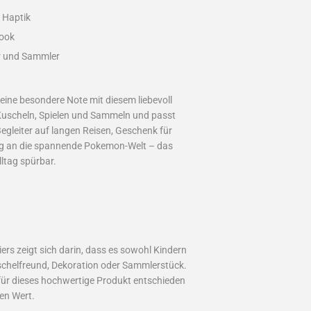
 Haptik
Look
er und Sammler
ine besondere Note mit diesem liebevoll
m Kuscheln, Spielen und Sammeln und passt
egleiter auf langen Reisen, Geschenk für
ng an die spannende Pokemon-Welt – das
ltag spürbar.
ers zeigt sich darin, dass es sowohl Kindern
schelfreund, Dekoration oder Sammlerstück.
 für dieses hochwertige Produkt entschieden
en Wert.