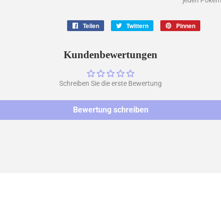
jeden Pokem
Teilen
Auf
Twittern
Auf
Pinnen
Auf
Facebook
Twitter
Pintere
teilen
twittern
pinnen
Kundenbewertungen
Schreiben Sie die erste Bewertung
Bewertung schreiben