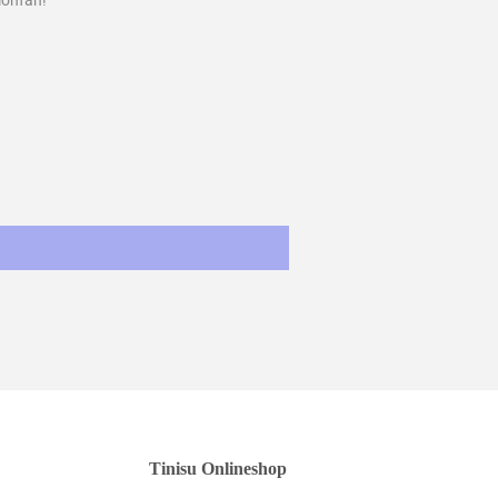
onfan!
st
Tinisu Onlineshop