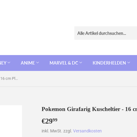
NEY
ANIME
MARVEL & DC
KINDERHELDEN
Pokemon Girafarig Kuscheltier - 16 cm Plüschtier Girafarig
Pokemon Girafarig Kuscheltier - 16 c
€29
€29,99
99
inkl. MwSt. zzgl.
Versandkosten