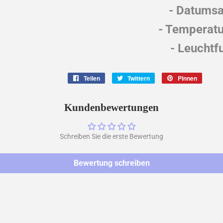
- Datums
- Temperatu
- Leuchtf
Teilen
Auf
Twittern
Auf
Pinnen
Auf
Facebook
Twitter
Pintere
teilen
twittern
pinnen
Kundenbewertungen
Schreiben Sie die erste Bewertung
Bewertung schreiben