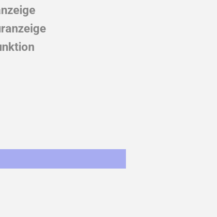
anzeige
ranzeige
unktion
st