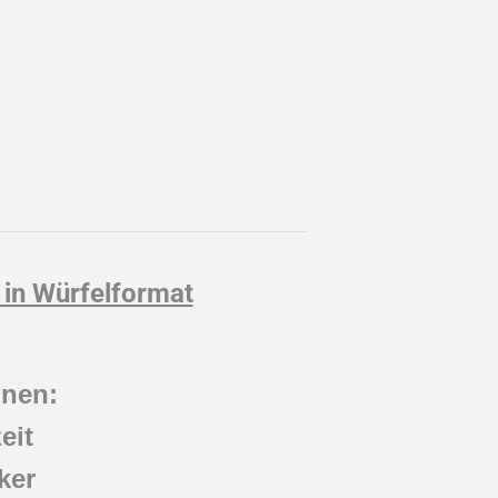
 in Würfelformat
onen:
eit
ker