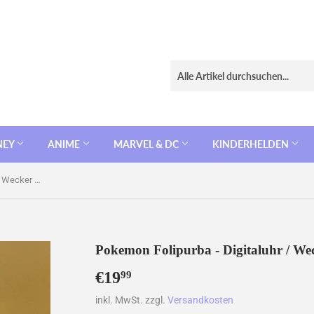
NEY
ANIME
MARVEL & DC
KINDERHELDEN
Pokemon Folipurba - Digitaluhr / Wecker (Licht, Temperatur, Datum)
Pokemon Folipurba - Digitaluhr / We
€19
€19,99
99
inkl. MwSt. zzgl.
Versandkosten