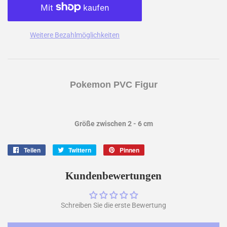
Weitere Bezahlmöglichkeiten
Pokemon PVC Figur
Größe zwischen 2 - 6 cm
Teilen
Auf
Twittern
Auf
Pinnen
Auf
Facebook
Twitter
Pinterest
teilen
twittern
pinnen
Kundenbewertungen
Schreiben Sie die erste Bewertung