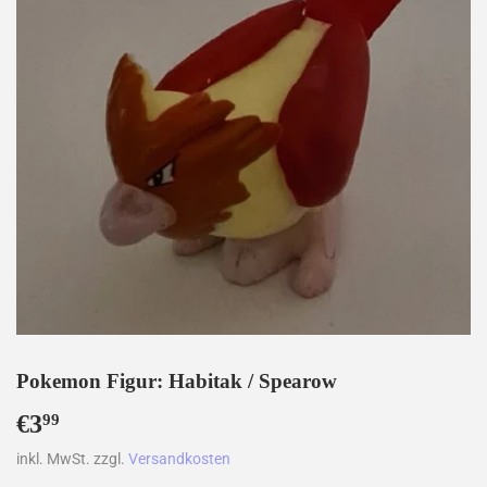
Pokemon Figur: Habitak / Spearow
€3
€3,99
99
inkl. MwSt. zzgl.
Versandkosten