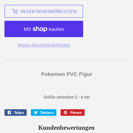
IN DEN WARENKORB LEGEN
Weitere Bezahlmöglichkeiten
Pokemon PVC Figur
Größe zwischen 2 - 6 cm
Teilen
Auf
Twittern
Auf
Pinnen
Auf
Facebook
Twitter
Pinterest
teilen
twittern
pinnen
Kundenbewertungen