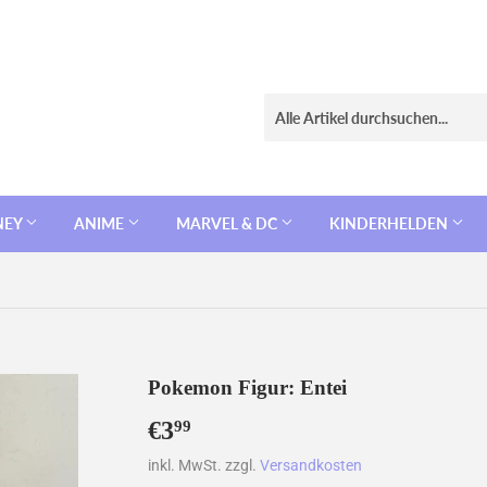
NEY
ANIME
MARVEL & DC
KINDERHELDEN
Pokemon Figur: Entei
€3
€3,99
99
inkl. MwSt. zzgl.
Versandkosten