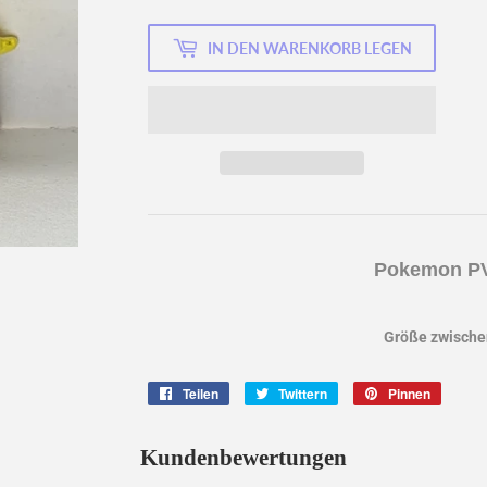
IN DEN WARENKORB LEGEN
Pokemon PV
Größe zwischen
Teilen
Auf
Twittern
Auf
Pinnen
Auf
Facebook
Twitter
Pintere
teilen
twittern
pinnen
Kundenbewertungen