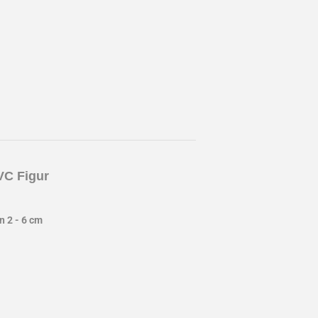
C Figur
 2 - 6 cm
st