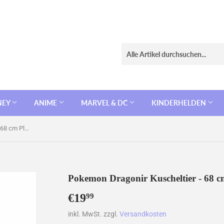
NEY
ANIME
MARVEL & DC
KINDERHELDEN
Pokemon Dragonir Kuscheltier - 68 cm Plüschtier
Pokemon Dragonir Kuscheltier - 68 cm
€19
€19,99
99
inkl. MwSt. zzgl.
Versandkosten