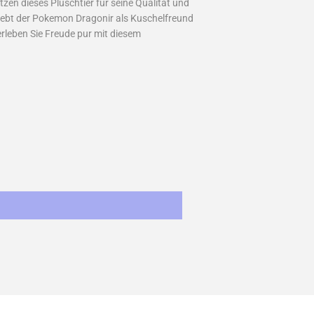
en dieses Plüschtier für seine Qualität und
eliebt der Pokemon Dragonir als Kuschelfreund
erleben Sie Freude pur mit diesem
st