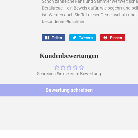
Schon zahlreiche Fans und Sammler weltweit schätz
Detailtreue – ein Beweis dafür, wie begehrt und b
ist. Werden auch Sie Teil dieser Gemeinschaft und 
besonderen Plüschtier!
Teilen
Auf
Twittern
Auf
Pinnen
Auf
Facebook
Twitter
Pintere
teilen
twittern
pinnen
Kundenbewertungen
Schreiben Sie die erste Bewertung
Bewertung schreiben