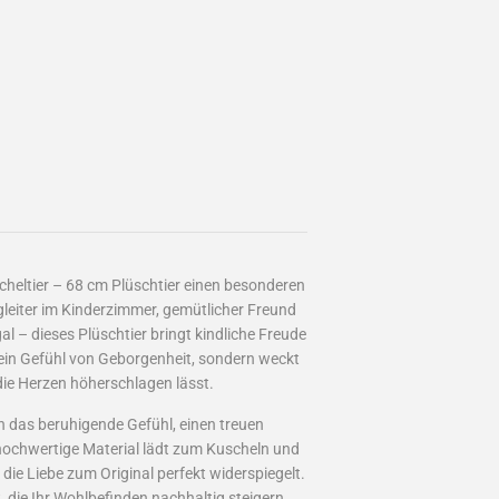
cheltier – 68 cm Plüschtier einen besonderen
gleiter im Kinderzimmer, gemütlicher Freund
l – dieses Plüschtier bringt kindliche Freude
r ein Gefühl von Geborgenheit, sondern weckt
ie Herzen höherschlagen lässt.
n das beruhigende Gefühl, einen treuen
, hochwertige Material lädt zum Kuscheln und
ie Liebe zum Original perfekt widerspiegelt.
die Ihr Wohlbefinden nachhaltig steigern.