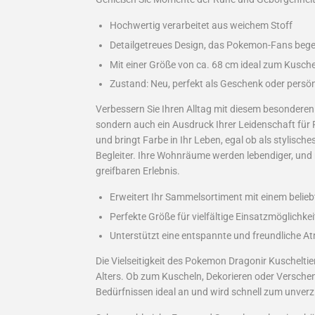
Hochwertig verarbeitet aus weichem Stoff
Detailgetreues Design, das Pokemon-Fans bege
Mit einer Größe von ca. 68 cm ideal zum Kusch
Zustand: Neu, perfekt als Geschenk oder persö
Verbessern Sie Ihren Alltag mit diesem besonderen P
sondern auch ein Ausdruck Ihrer Leidenschaft für
und bringt Farbe in Ihr Leben, egal ob als stylisc
Begleiter. Ihre Wohnräume werden lebendiger, un
greifbaren Erlebnis.
Erweitert Ihr Sammelsortiment mit einem beli
Perfekte Größe für vielfältige Einsatzmöglichkei
Unterstützt eine entspannte und freundliche A
Die Vielseitigkeit des Pokemon Dragonir Kuscheltie
Alters. Ob zum Kuscheln, Dekorieren oder Verschen
Bedürfnissen ideal an und wird schnell zum unverzi