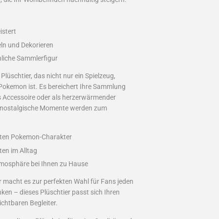
istert
eln und Dekorieren
nliche Sammlerfigur
lüschtier, das nicht nur ein Spielzeug,
 Pokemon ist. Es bereichert Ihre Sammlung
hes Accessoire oder als herzerwärmender
d nostalgische Momente werden zum
ebten Pokemon-Charakter
ten im Alltag
tmosphäre bei Ihnen zu Hause
r macht es zur perfekten Wahl für Fans jeden
ken – dieses Plüschtier passt sich Ihren
chtbaren Begleiter.