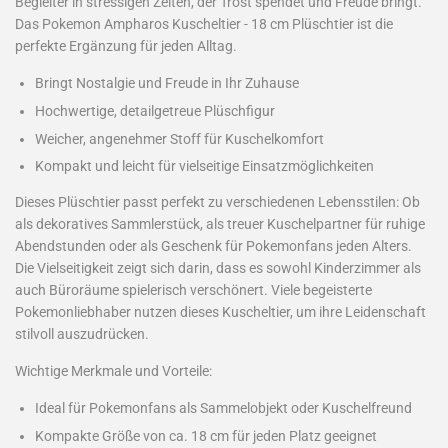
Begleiter in stressigen Zeiten, der Trost spendet und Freude bringt.
Das Pokemon Ampharos Kuscheltier - 18 cm Plüschtier ist die
perfekte Ergänzung für jeden Alltag.
Bringt Nostalgie und Freude in Ihr Zuhause
Hochwertige, detailgetreue Plüschfigur
Weicher, angenehmer Stoff für Kuschelkomfort
Kompakt und leicht für vielseitige Einsatzmöglichkeiten
Dieses Plüschtier passt perfekt zu verschiedenen Lebensstilen: Ob
als dekoratives Sammlerstück, als treuer Kuschelpartner für ruhige
Abendstunden oder als Geschenk für Pokemonfans jeden Alters.
Die Vielseitigkeit zeigt sich darin, dass es sowohl Kinderzimmer als
auch Büroräume spielerisch verschönert. Viele begeisterte
Pokemonliebhaber nutzen dieses Kuscheltier, um ihre Leidenschaft
stilvoll auszudrücken.
Wichtige Merkmale und Vorteile:
Ideal für Pokemonfans als Sammelobjekt oder Kuschelfreund
Kompakte Größe von ca. 18 cm für jeden Platz geeignet