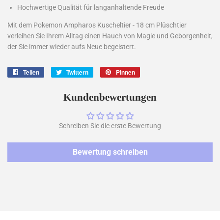
Hochwertige Qualität für langanhaltende Freude
Mit dem Pokemon Ampharos Kuscheltier - 18 cm Plüschtier
verleihen Sie Ihrem Alltag einen Hauch von Magie und Geborgenheit,
der Sie immer wieder aufs Neue begeistert.
Teilen
Auf
Twittern
Auf
Pinnen
Auf
Facebook
Twitter
Pinterest
teilen
twittern
pinnen
Kundenbewertungen
Schreiben Sie die erste Bewertung
Bewertung schreiben