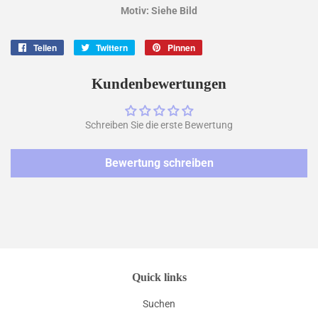
Motiv: Siehe Bild
Teilen
Auf
Twittern
Auf
Pinnen
Auf
Facebook
Twitter
Pinterest
teilen
twittern
pinnen
Kundenbewertungen
Schreiben Sie die erste Bewertung
Bewertung schreiben
Quick links
Suchen