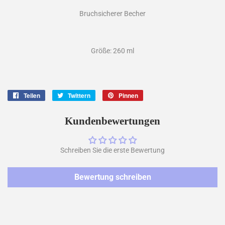
Bruchsicherer Becher
Größe: 260 ml
Teilen
Auf
Twittern
Auf
Pinnen
Auf
Facebook
Twitter
Pinterest
teilen
twittern
pinnen
Kundenbewertungen
Schreiben Sie die erste Bewertung
Bewertung schreiben