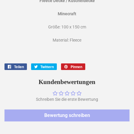
Fleece Decke / Kuscheldecke
Minecraft
Größe: 100 x 150 cm
Material: Fleece
Teilen
Auf
Twittern
Auf
Pinnen
Auf
Facebook
Twitter
Pinterest
teilen
twittern
pinnen
Kundenbewertungen
Schreiben Sie die erste Bewertung
Bewertung schreiben