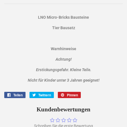
LNO Micro-Bricks Bausteine
Tier Bausatz
Warnhinweise
Achtung!
Erstickungsgefahr. Kleine Teile.
Nicht für Kinder unter 3 Jahren geeignet!
Teilen
Auf
Twittern
Auf
Pinnen
Auf
Facebook
Twitter
Pinterest
teilen
twittern
pinnen
Kundenbewertungen
Schreiben Sie die erste Bewertung