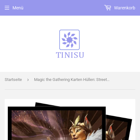
Menü
Warenkorb
›
Startseite
Magic the Gathering Karten Hüllen: Streets of New Capenna featruing Kitt Kanto, Mayhem Diva (100)