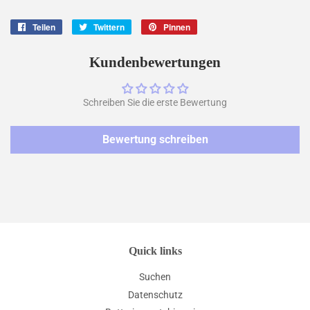
Teilen
Auf
Twittern
Auf
Pinnen
Auf
Facebook
Twitter
Pinterest
teilen
twittern
pinnen
Kundenbewertungen
Schreiben Sie die erste Bewertung
Bewertung schreiben
Quick links
Suchen
Datenschutz